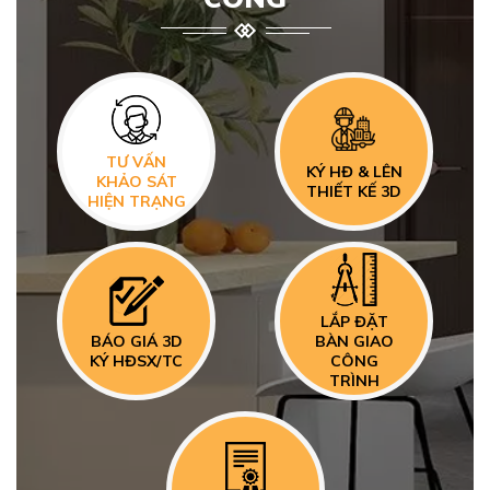
TƯ VẤN
KÝ HĐ & LÊN
KHẢO SÁT
THIẾT KẾ 3D
HIỆN TRẠNG
LẮP ĐẶT
BÁO GIÁ 3D
BÀN GIAO
KÝ HĐSX/TC
CÔNG
TRÌNH