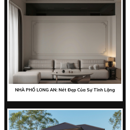
NHÀ PHỐ LONG AN: Nét Đẹp Của Sự Tĩnh Lặng