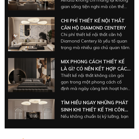
gia chủ.
CHI PHÍ THIẾT KẾ NỘI THẤT
CĂN HỘ DIAMOND CENTERY
Chi phí thiết kế nội thất căn hộ
Diamond Centery là yếu tố quan
trọng mà nhiều gia chủ quan tâm.
MIX PHONG CÁCH THIẾT KẾ
LÀ GÌ? CÓ NÊN KẾT HỢP CÁC
Thiết kế nội thất không còn gói
PHONG CÁCH THIẾT KẾ?
gọn trong một phong cách cố
định mà ngày càng linh hoạt hơn,
phản ánh cá tính và gu thẩm mỹ
riêng của gia chủ.
TÌM HIỂU NGAY NHỮNG PHÁT
SINH KHI THIẾT KẾ THI CÔNG
Nếu không chuẩn bị kỹ lưỡng, bạn
NỘI THẤT!
có thể gặp phải nhiều phát sinh
khi thiết kế thi công nội thất, khiến
chi phí vượt ngoài dự kiến.
NHỮNG ĐIỀU CẦN LƯU Ý KHI
THI CÔNG NỘI THẤT TRỌN