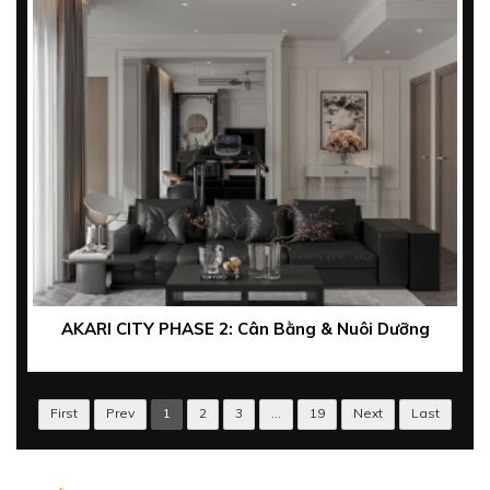
AKARI CITY PHASE 2: Cân Bằng & Nuôi Dưỡng
First
Prev
1
2
3
...
19
Next
Last