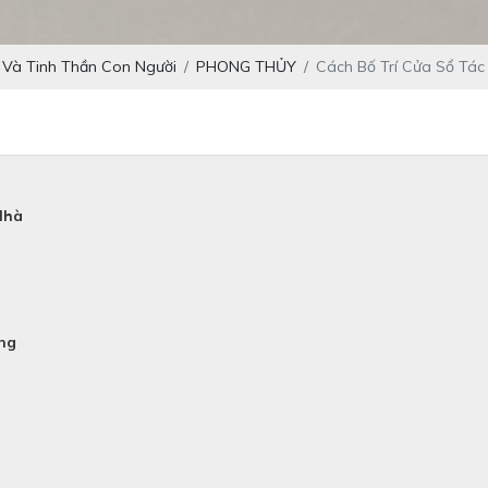
 Và Tinh Thần Con Người
PHONG THỦY
Cách Bố Trí Cửa Sổ Tá
Nhà
ng