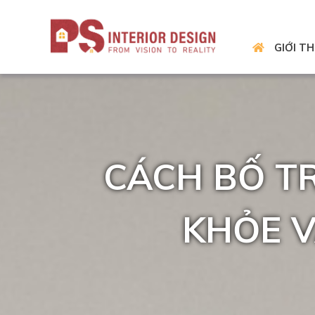
GIỚI TH
CÁCH BỐ TR
KHỎE V