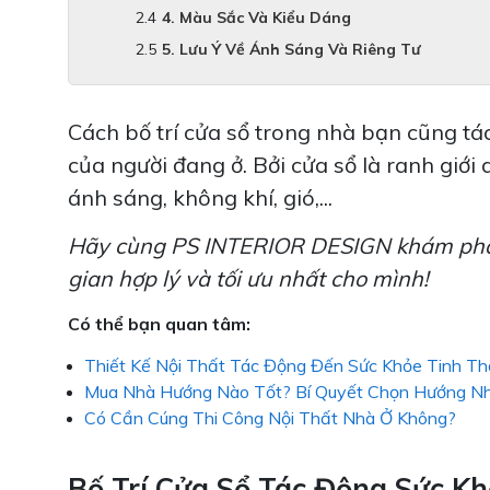
4. Màu Sắc Và Kiểu Dáng
5. Lưu Ý Về Ánh Sáng Và Riêng Tư
Cách bố trí cửa sổ trong nhà bạn cũng tá
của người đang ở. Bởi cửa sổ là ranh giới
ánh sáng, không khí, gió,...
Hãy cùng PS INTERIOR DESIGN khám phá về
gian hợp lý và tối ưu nhất cho mình!
Có thể bạn quan tâm:
Thiết Kế Nội Thất Tác Động Đến Sức Khỏe Tinh T
Mua Nhà Hướng Nào Tốt? Bí Quyết Chọn Hướng N
Có Cần Cúng Thi Công Nội Thất Nhà Ở Không?
Bố Trí Cửa Sổ Tác Động Sức K