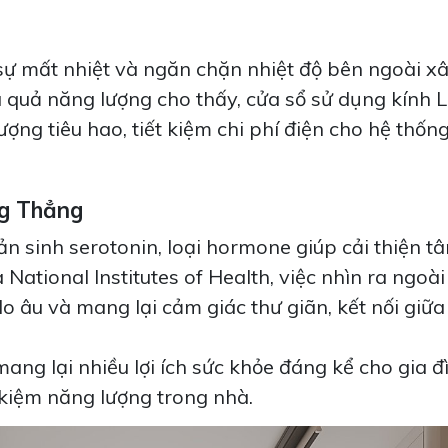
 sự mất nhiệt và ngăn chặn nhiệt độ bên ngoài 
u quả năng lượng cho thấy, cửa sổ sử dụng kính 
ng tiêu hao, tiết kiệm chi phí điện cho hệ thống
ng Thẳng
ản sinh serotonin, loại hormone giúp cải thiện t
ational Institutes of Health, việc nhìn ra ngoài
o âu và mang lại cảm giác thư giãn, kết nối giữ
mang lại nhiều lợi ích sức khỏe đáng kể cho gia đ
 kiệm năng lượng trong nhà.