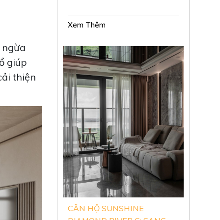
Xem Thêm
g ngừa
ổ giúp
ải thiện
CĂN HỘ SUNSHINE