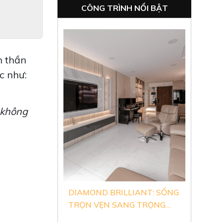
Xem Thêm
CÔNG TRÌNH NỔI BẬT
h thần
c như:
 không
DIAMOND BRILLIANT: SỐNG
TRỌN VẸN SANG TRỌNG
TIỆN NGHI