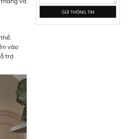
 thẳng và
CĂN HỘ DIAMOND ALNATA:
HIỆN ĐẠI, TIỆN NGHI VÀ ẤN
TƯỢNG
thể.
Xem Thêm
iên vào
ỗ trợ