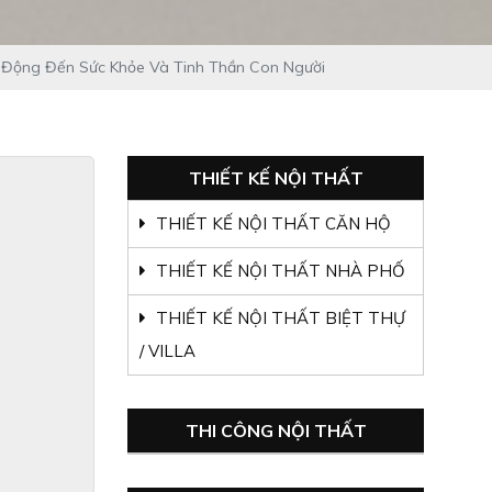
c Động Đến Sức Khỏe Và Tinh Thần Con Người
THIẾT KẾ NỘI THẤT
THIẾT KẾ NỘI THẤT CĂN HỘ
THIẾT KẾ NỘI THẤT NHÀ PHỐ
THIẾT KẾ NỘI THẤT BIỆT THỰ
/ VILLA
THE BEVERLY VINHOMES:
NẾP NHÀ MỚI SUM VẦY YÊU
THI CÔNG NỘI THẤT
THƯƠNG