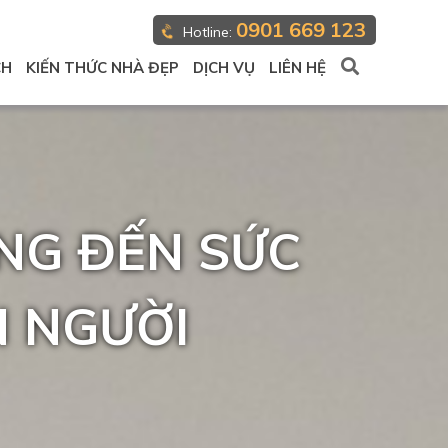
0901 669 123
Hotline:
CH
KIẾN THỨC NHÀ ĐẸP
DỊCH VỤ
LIÊN HỆ
ỘNG ĐẾN SỨC
N NGƯỜI
DIAMOND BRILLIANT:
KHÔNG GIAN SỐNG LÝ
TƯỞNG
Xem Thêm