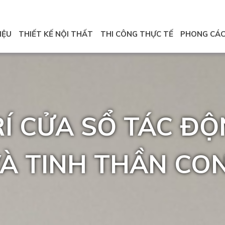
IỆU
THIẾT KẾ NỘI THẤT
THI CÔNG THỰC TẾ
PHONG CÁ
Í CỬA SỔ TÁC Đ
À TINH THẦN CO