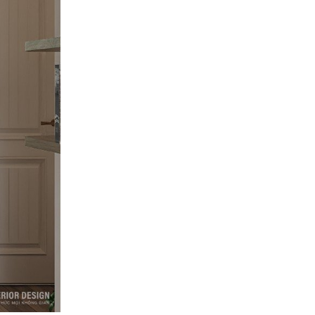
DIAMOND ALNATA PLUS:
TỐI GIẢN VÀ TIỆN NGHI
Xem Thêm