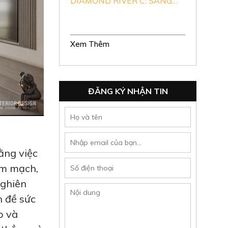
DIAMOND RIVER C: SANG
TRỌNG THỜI THƯỢNG
Xem Thêm
ĐĂNG KÝ NHẬN TIN
ằng việc
im mạch,
Nghiên
n đề sức
p và