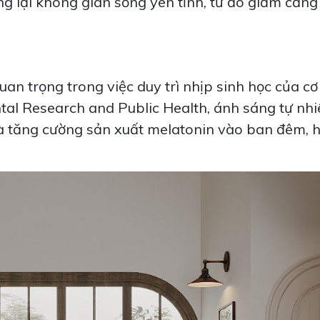
ng lại không gian sống yên tĩnh, từ đó giảm căng
an trọng trong việc duy trì nhịp sinh học của cơ 
tal Research and Public Health, ánh sáng tự nh
à tăng cường sản xuất melatonin vào ban đêm, h