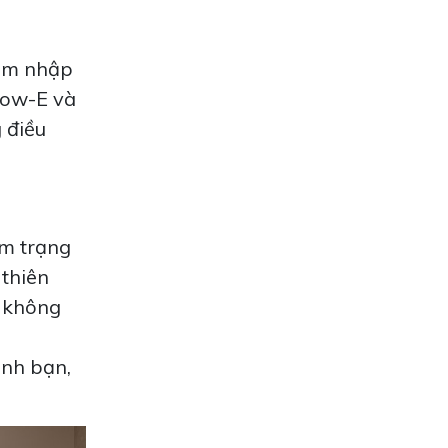
xâm nhập
CĂN HỘ IMPERIA AN PHÚ:
Low-E và
KHÔNG GIAN SỐNG DỊU
 điều
DÀNG NƠI THÀNH THỊ
Xem Thêm
âm trạng
 thiên
a không
ình bạn,