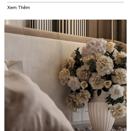
hoàn thành đúng tiến độ và chất lượng cao nhất.
Xem Thêm
THE BEVERLY VINHOMES: NẾP NHÀ MỚI SUM
VẦY YÊU THƯƠNG
Xem Thêm