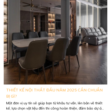
DIAMOND BRILLIANT: KHÔNG GIAN SỐNG LÝ
TƯỞNG
Xem Thêm
THIẾT KẾ NỘI THẤT ĐẦU NĂM 2025 CẦN CHUẨN
BỊ GÌ?
Một đơn vị uy tín sẽ giúp bạn từ khâu tư vấn, lên bản vẽ thiết
kế, lựa chọn vật liệu đến thi công hoàn thiện, đảm bảo dự án