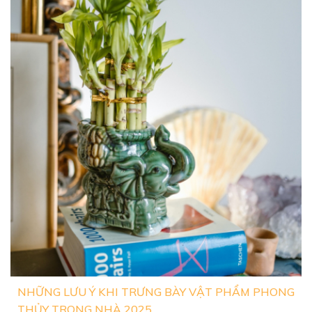
VILLA TRẢNG BOM: HIỆN ĐẠI CHO ĐẠI GIA
ĐÌNH
Xem Thêm
NHỮNG LƯU Ý KHI TRƯNG BÀY VẬT PHẨM PHONG
THỦY TRONG NHÀ 2025