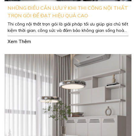
NHỮNG ĐIỀU CẦN LƯU Ý KHI THI CÔNG NỘI THẤT
TRỌN GÓI ĐỂ ĐẠT HIỆU QUẢ CAO
Thi công nội thất trọn gói là giải pháp tối ưu giúp gia chủ tiết
kiệm thời gian, công sức và đảm bảo không gian sống hoàn
hảo như mong đợi.
Xem Thêm
CĂN HỘ GALAXY 9: SẮC XANH HỒNG MỚI LẠ
Xem Thêm