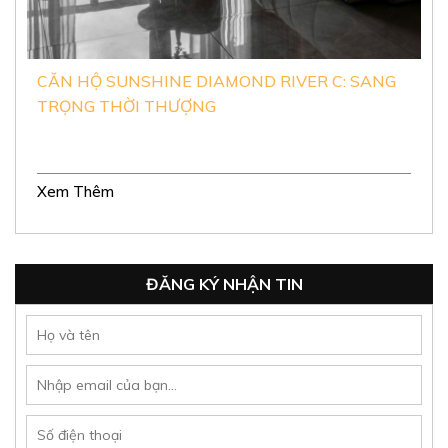
CĂN HỘ DIAMOND ALNATA: HIỆN ĐẠI, TIỆN
NGHI VÀ ẤN TƯỢNG
Xem Thêm
ĐĂNG KÝ NHẬN TIN