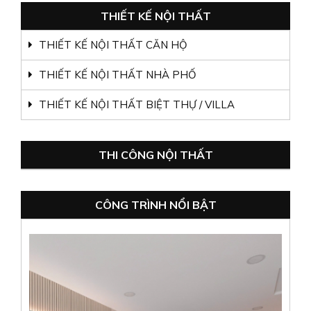
THIẾT KẾ NỘI THẤT
THIẾT KẾ NỘI THẤT CĂN HỘ
THIẾT KẾ NỘI THẤT NHÀ PHỐ
THIẾT KẾ NỘI THẤT BIỆT THỰ / VILLA
DIAMOND BRILLIANT: SỐNG TRỌN VẸN
SANG TRỌNG TIỆN NGHI
THI CÔNG NỘI THẤT
Xem Thêm
CÔNG TRÌNH NỔI BẬT