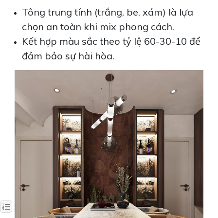
Tông trung tính (trắng, be, xám) là lựa
chọn an toàn khi mix phong cách.
Kết hợp màu sắc theo tỷ lệ 60-30-10 để
đảm bảo sự hài hòa.
VILLA TRẢNG BOM: HIỆN ĐẠI CHO ĐẠI GIA
ĐÌNH