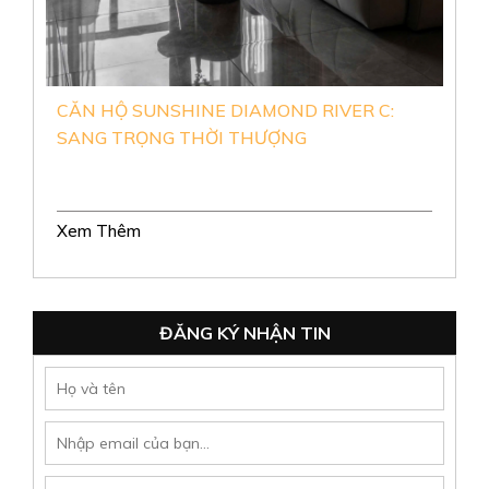
CĂN HỘ DIAMOND ALNATA: HIỆN ĐẠI,
TIỆN NGHI VÀ ẤN TƯỢNG
Xem Thêm
ĐĂNG KÝ NHẬN TIN