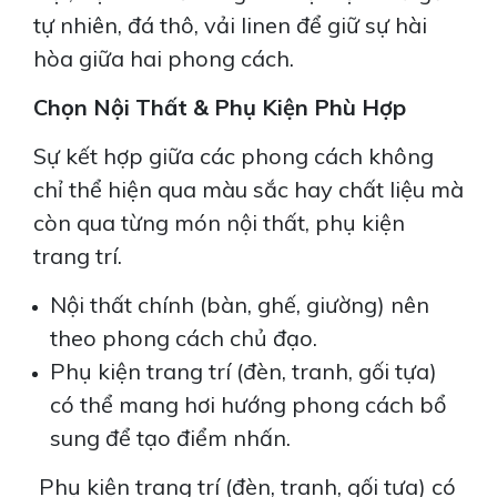
tự nhiên, đá thô, vải linen để giữ sự hài
hòa giữa hai phong cách.
DIAMOND CENTERY DUPLEX: NÂNG TẦM
Chọn Nội Thất & Phụ Kiện Phù Hợp
TRẢI NGHIỆM TẬN HƯỞNG TRỌN VẸN
Sự kết hợp giữa các phong cách không
chỉ thể hiện qua màu sắc hay chất liệu mà
Xem Thêm
còn qua từng món nội thất, phụ kiện
trang trí.
Nội thất chính (bàn, ghế, giường) nên
theo phong cách chủ đạo.
Phụ kiện trang trí (đèn, tranh, gối tựa)
có thể mang hơi hướng phong cách bổ
sung để tạo điểm nhấn.
Phụ kiện trang trí (đèn, tranh, gối tựa) có